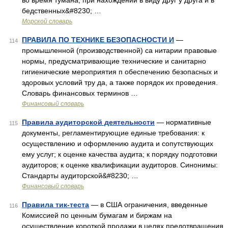
во время тумана, при нахождении в виду друг у друга и в
бедственных&#8230; …
Морской словарь
ПРАВИЛА ПО ТЕХНИКЕ БЕЗОПАСНОСТИ И
—
114
промышленной (производственной) са нитарии правовые
нормы, предусматривающие технические и санитарно
гигиенические мероприятия п обеспечению безопасных и
здоровых условий тру да, а также порядок их проведения.
Словарь финансовых терминов …
Финансовый словарь
Правила аудиторской деятельности
— нормативные
115
документы, регламентирующие единые требования: к
осуществлению и оформлению аудита и сопутствующих
ему услуг; к оценке качества аудита; к порядку подготовки
аудиторов; к оценке квалификации аудиторов. Синонимы:
Стандарты аудиторской&#8230; …
Финансовый словарь
Правила тик-теста
— в США ограничения, введенные
116
Комиссией по ценным бумагам и биржам на
осуществление короткой продажи в целях предотвращения