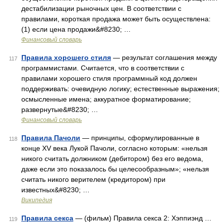
дестабилизации рыночных цен. В соответствии с
правилами, короткая продажа может быть осуществлена:
(1) если цена продажи&#8230; …
Финансовый словарь
Правила хорошего стиля
— результат соглашения между
117
программистами. Считается, что в соответствии с
правилами хорошего стиля программный код должен
поддерживать: очевидную логику; естественные выражения;
осмысленные имена; аккуратное форматирование;
развернутые&#8230; …
Финансовый словарь
Правила Пачоли
— принципы, сформулированные в
118
конце XV века Лукой Пачоли, согласно которым: «нельзя
никого считать должником (дебитором) без его ведома,
даже если это показалось бы целесообразным»; «нельзя
считать никого верителем (кредитором) при
известных&#8230; …
Википедия
Правила секса
— (фильм) Правила секса 2: Хэппиэнд …
119