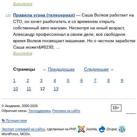
Википедия
Правила угона (телесериал)
— Саша Волков работает на
120
СТО, он хочет разбогатеть и со временем открыть
собственный авто магазин. Несмотря на юный возраст,
Александр профессионал в своем деле, всё свободное
время Волков посвящает машинам. Но о честном заработке
Саша может&#8230; …
Википедия
Страницы
←
Предыдущая
Следующая
→
1
2
3
4
5
6
7
8
9
10
11
12
13
© Академик, 2000-2026
18+
Обратная связь:
Техподдержка
,
Реклама на сайте
👣 Путешествия
Экспорт словарей на сайты
, сделанные на PHP,
Joomla,
Drupal,
WordPress, MODx.